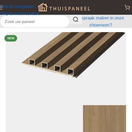
Skip to navigation
Skip to main content
Afspraak maken in onze
showroom?
Home
/
Latten panelen
NEW