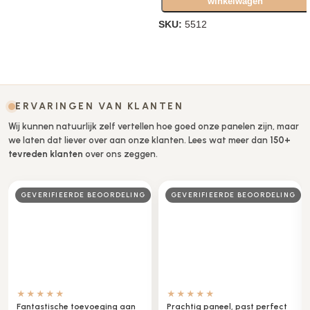
winkelwagen
SKU:
5512
Opties selecteren
ERVARINGEN VAN KLANTEN
Wij kunnen natuurlijk zelf vertellen hoe goed onze panelen zijn, maar
we laten dat liever over aan onze klanten. Lees wat meer dan
150+
tevreden klanten
over ons zeggen.
GEVERIFIEERDE BEOORDELING
GEVERIFIEERDE BEOORDELING
★★★★★
★★★★★
Fantastische toevoeging aan
Prachtig paneel, past perfect