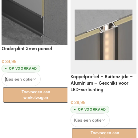
Onderplint 5mm paneel
€
34,95
OP VOORRAAD
Koppelprofiel – Buitenzijde –
Aluminium – Geschikt voor
LED-verlichting
Toevoegen aan
winkelwagen
€
29,95
Opties selecteren
OP VOORRAAD
Toevoegen aan