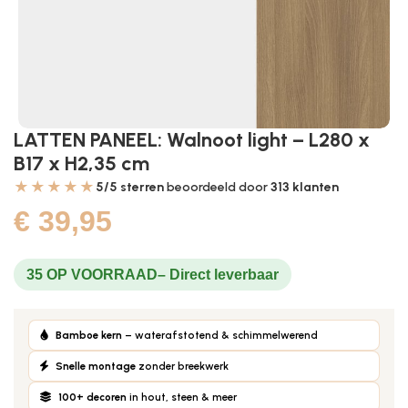
LATTEN PANEEL: Walnoot light – L280 x
B17 x H2,35 cm
★★★★★
5/5 sterren
beoordeeld door
313
klanten
€
39,95
35 OP VOORRAAD
Bamboe kern
– waterafstotend & schimmelwerend
Snelle montage
zonder breekwerk
100+ decoren
in hout, steen & meer