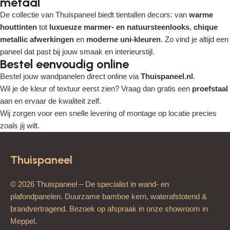
metaal
De collectie van Thuispaneel biedt tientallen decors: van
warme
houttinten
tot
luxueuze marmer- en natuursteenlooks
,
chique
metallic afwerkingen
en
moderne uni-kleuren
. Zo vind je altijd een
paneel dat past bij jouw smaak en interieurstijl.
Bestel eenvoudig online
Bestel jouw wandpanelen direct online via
Thuispaneel.nl
.
Wil je de kleur of textuur eerst zien? Vraag dan gratis een
proefstaal
aan en ervaar de kwaliteit zelf.
Wij zorgen voor een snelle levering of montage op locatie precies
zoals jij wilt.
Thuispaneel
© 2026 Thuispaneel – De specialist in wand- en
plafondpanelen. Duurzame bamboe kern, waterafstotend &
brandvertragend. Bezoek op afspraak in onze showroom in
Meppel.