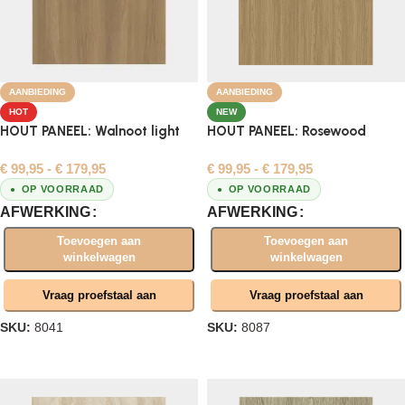
AANBIEDING
AANBIEDING
HOT
NEW
HOUT PANEEL: Walnoot light
HOUT PANEEL: Rosewood
€
99,95
-
€
179,95
€
99,95
-
€
179,95
OP VOORRAAD
OP VOORRAAD
AFWERKING
AFWERKING
Toevoegen aan
Toevoegen aan
winkelwagen
winkelwagen
Vraag proefstaal aan
Vraag proefstaal aan
SKU:
8041
SKU:
8087
Opties selecteren
Opties selecteren