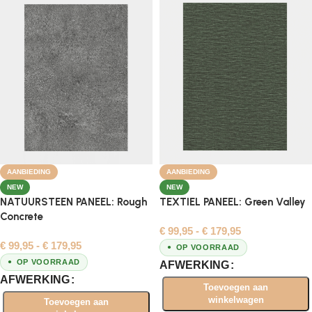
AANBIEDING
AANBIEDING
NEW
NEW
NATUURSTEEN PANEEL: Rough
TEXTIEL PANEEL: Green Valley
Concrete
€
99,95
-
€
179,95
€
99,95
-
€
179,95
OP VOORRAAD
OP VOORRAAD
AFWERKING
AFWERKING
Toevoegen aan
winkelwagen
Toevoegen aan