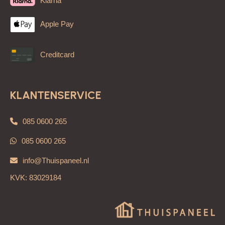
Klarna
Showroom in Meppel
(bezoek op afspraak)
Apple Pay
Onze panelen zijn geschikt voor
woonkamers, slaapkamers,
keukens, badkamers, kantoren en horeca
– kortom, voor elke
Creditcard
ruimte waar sfeer en stijl centraal staan.
Ontdek onze panelencollecties
KLANTENSERVICE
Houtpanelen – warme natuurlijke uitstraling
085 0600 265
Breng karakter en warmte in huis met
houtlook wandpanelen
in
eiken, walnoot en andere natuurlijke tinten.
085 0600 265
Dankzij de realistische structuur en diepe kleurpatronen zijn ze
info@Thuispaneel.nl
nauwelijks van echt hout te onderscheiden, maar veel
onderhoudsvriendelijker.
KVK: 83029184
Marmer & Natuursteen panelen – luxe en tijdloos
Kies voor een exclusieve look met
marmer- of