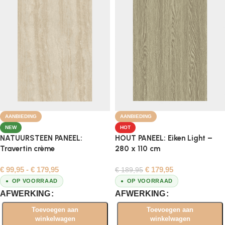
AANBIEDING
AANBIEDING
NEW
HOT
NATUURSTEEN PANEEL:
HOUT PANEEL: Eiken Light –
Travertin crème
280 x 110 cm
€
99,95
-
€
179,95
€
179,95
€
189,95
OP VOORRAAD
OP VOORRAAD
AFWERKING
AFWERKING
Toevoegen aan
Toevoegen aan
winkelwagen
winkelwagen