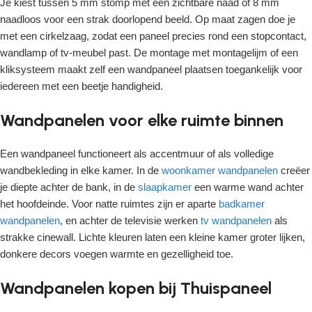
Je kiest tussen 5 mm stomp met een zichtbare naad of 8 mm
naadloos voor een strak doorlopend beeld. Op maat zagen doe je
met een cirkelzaag, zodat een paneel precies rond een stopcontact,
wandlamp of tv-meubel past. De montage met montagelijm of een
kliksysteem maakt zelf een wandpaneel plaatsen toegankelijk voor
iedereen met een beetje handigheid.
Wandpanelen voor elke ruimte binnen
Een wandpaneel functioneert als accentmuur of als volledige
wandbekleding in elke kamer. In de
woonkamer wandpanelen
creëer
je diepte achter de bank, in de
slaapkamer
een warme wand achter
het hoofdeinde. Voor natte ruimtes zijn er aparte
badkamer
wandpanelen
, en achter de televisie werken
tv wandpanelen
als
strakke cinewall. Lichte kleuren laten een kleine kamer groter lijken,
donkere decors voegen warmte en gezelligheid toe.
Wandpanelen kopen bij Thuispaneel