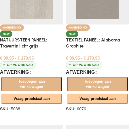
AANBIEDING
AANBIEDING
NEW
NEW
NATUURSTEEN PANEEL:
TEXTIEL PANEEL: Alabama
Travertin licht grijs
Graphite
€
99,95
-
€
179,95
€
99,95
-
€
179,95
OP VOORRAAD
OP VOORRAAD
AFWERKING
AFWERKING
Toevoegen aan
Toevoegen aan
winkelwagen
winkelwagen
Vraag proefstaal aan
Vraag proefstaal aan
SKU:
5038
SKU:
6076
Opties selecteren
Opties selecteren