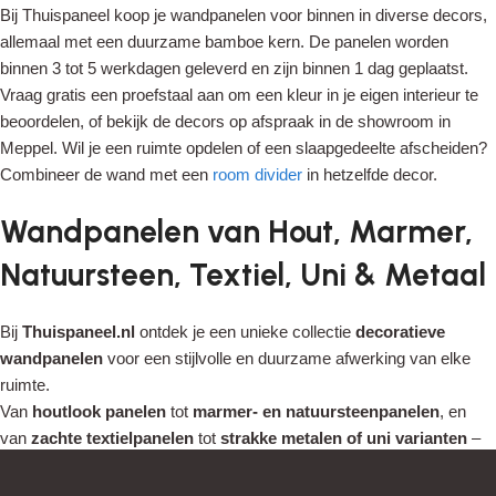
Bij Thuispaneel koop je wandpanelen voor binnen in diverse decors,
allemaal met een duurzame bamboe kern. De panelen worden
binnen 3 tot 5 werkdagen geleverd en zijn binnen 1 dag geplaatst.
Vraag gratis een proefstaal aan om een kleur in je eigen interieur te
beoordelen, of bekijk de decors op afspraak in de showroom in
Meppel. Wil je een ruimte opdelen of een slaapgedeelte afscheiden?
Combineer de wand met een
room divider
in hetzelfde decor.
Wandpanelen van Hout, Marmer,
Natuursteen, Textiel, Uni & Metaal
Bij
Thuispaneel.nl
ontdek je een unieke collectie
decoratieve
wandpanelen
voor een stijlvolle en duurzame afwerking van elke
ruimte.
Van
houtlook panelen
tot
marmer- en natuursteenpanelen
, en
van
zachte textielpanelen
tot
strakke metalen of uni varianten
–
elk paneel is ontworpen voor een luxueuze uitstraling en eenvoudig
te monteren binnen één dag.