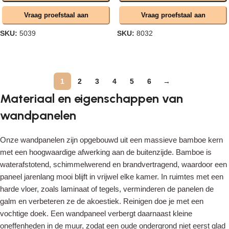
Vraag proefstaal aan
Vraag proefstaal aan
SKU:
5039
SKU:
8032
Opties selecteren
Opties selecteren
1
2
3
4
5
6
→
Materiaal en eigenschappen van
wandpanelen
Onze wandpanelen zijn opgebouwd uit een massieve bamboe kern
met een hoogwaardige afwerking aan de buitenzijde. Bamboe is
waterafstotend, schimmelwerend en brandvertragend, waardoor een
paneel jarenlang mooi blijft in vrijwel elke kamer. In ruimtes met een
harde vloer, zoals laminaat of tegels, verminderen de panelen de
galm en verbeteren ze de akoestiek. Reinigen doe je met een
vochtige doek. Een wandpaneel verbergt daarnaast kleine
oneffenheden in de muur, zodat een oude ondergrond niet eerst glad