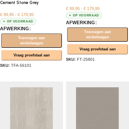
Cement Stone Grey
€
99,95
-
€
179,95
€
99,95
-
€
179,95
OP VOORRAAD
OP VOORRAAD
AFWERKING
AFWERKING
Toevoegen aan
winkelwagen
Toevoegen aan
winkelwagen
Vraag proefstaal aan
Vraag proefstaal aan
SKU:
FT-25801
SKU:
TFA-56101
Opties selecteren
Opties selecteren