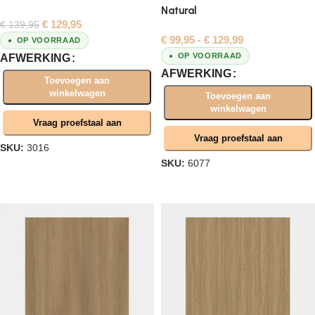
Natural
€
129,95
€
139,95
€
99,95
-
€
129,99
OP VOORRAAD
OP VOORRAAD
AFWERKING
AFWERKING
Toevoegen aan
winkelwagen
Toevoegen aan
winkelwagen
Vraag proefstaal aan
Vraag proefstaal aan
SKU:
3016
SKU:
6077
Opties selecteren
Opties selecteren