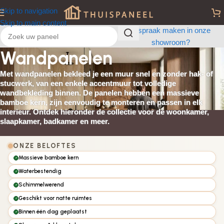
Skip to navigation
Skip to main content
Afspraak maken in onze
showroom?
Wandpanelen
Met wandpanelen bekleed je een muur snel en zonder hak- of
stucwerk, van een enkele accentmuur tot volledige
wandbekleding binnen. De panelen hebben een massieve
bamboe kern, zijn eenvoudig te monteren en passen in elk
interieur. Ontdek hieronder de collectie voor de woonkamer,
slaapkamer, badkamer en meer.
ONZE BELOFTES
Massieve bamboe kern
Waterbestendig
Schimmelwerend
Geschikt voor natte ruimtes
Binnen één dag geplaatst