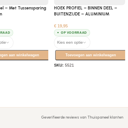
iel – Met Tussensparing
HOEK PROFIEL – BINNEN DEEL –
m
BUITENZIJDE – ALUMINIUM
€
19,95
RRAAD
OP VOORRAAD
egen aan winkelwagen
Toevoegen aan winkelwagen
SKU:
5521
Geverifieerde reviews van Thuispaneel klanten