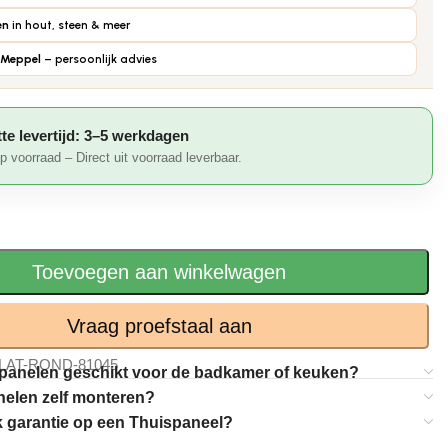
en
in hout, steen & meer
Meppel
– persoonlijk advies
te levertijd: 3–5 werkdagen
p voorraad – Direct uit voorraad leverbaar.
Toevoegen aan winkelwagen
Vraag proefstaal aan
LAT-ROND-81045
panelen geschikt voor de badkamer of keuken?
nelen zelf monteren?
k garantie op een Thuispaneel?