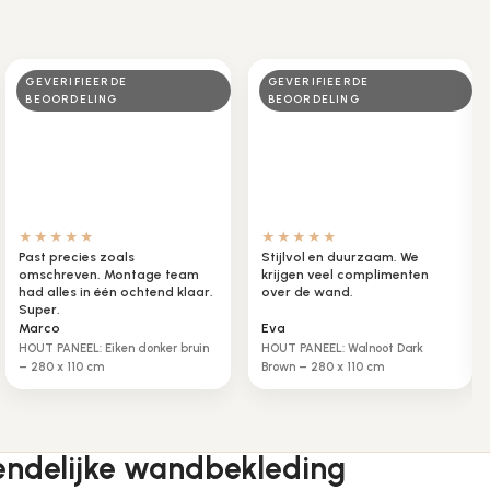
GEVERIFIEERDE
GEVERIFIEERDE
BEOORDELING
BEOORDELING
★★★★★
★★★★★
Past precies zoals
Stijlvol en duurzaam. We
omschreven. Montage team
krijgen veel complimenten
had alles in één ochtend klaar.
over de wand.
Super.
Marco
Eva
HOUT PANEEL: Eiken donker bruin
HOUT PANEEL: Walnoot Dark
– 280 x 110 cm
Brown – 280 x 110 cm
endelijke wandbekleding