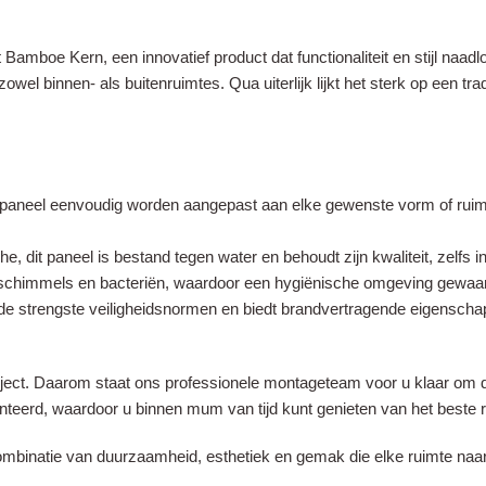
amboe Kern, een innovatief product dat functionaliteit en stijl naadl
wel binnen- als buitenruimtes. Qua uiterlijk lijkt het sterk op een tra
t paneel eenvoudig worden aangepast aan elke gewenste vorm of ruim
, dit paneel is bestand tegen water en behoudt zijn kwaliteit, zelfs
schimmels en bacteriën, waardoor een hygiënische omgeving gewaar
n de strengste veiligheidsnormen en biedt brandvertragende eigensch
roject. Daarom staat ons professionele montageteam voor u klaar om de 
nteerd, waardoor u binnen mum van tijd kunt genieten van het beste r
inatie van duurzaamheid, esthetiek en gemak die elke ruimte naar 