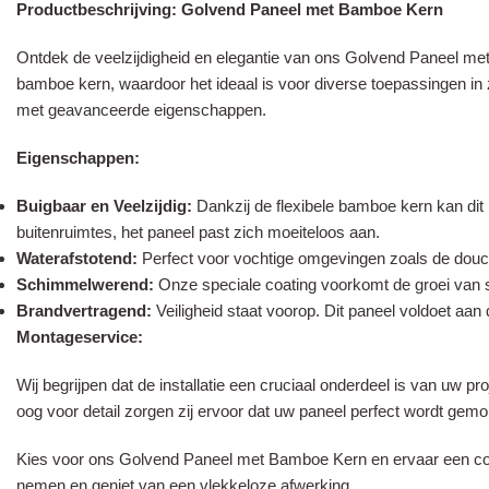
Productbeschrijving: Golvend Paneel met Bamboe Kern
Ontdek de veelzijdigheid en elegantie van ons Golvend Paneel met B
bamboe kern, waardoor het ideaal is voor diverse toepassingen in zo
met geavanceerde eigenschappen.
Eigenschappen:
Buigbaar en Veelzijdig:
Dankzij de flexibele bamboe kern kan di
buitenruimtes, het paneel past zich moeiteloos aan.
Waterafstotend:
Perfect voor vochtige omgevingen zoals de douche
Schimmelwerend:
Onze speciale coating voorkomt de groei van 
Brandvertragend:
Veiligheid staat voorop. Dit paneel voldoet aa
Montageservice:
Wij begrijpen dat de installatie een cruciaal onderdeel is van uw p
oog voor detail zorgen zij ervoor dat uw paneel perfect wordt gemo
Kies voor ons Golvend Paneel met Bamboe Kern en ervaar een comb
nemen en geniet van een vlekkeloze afwerking.