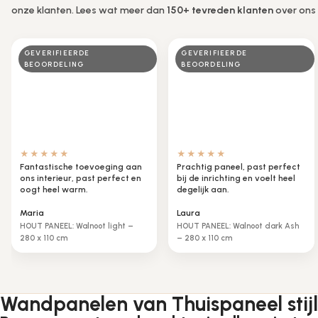
onze klanten. Lees wat meer dan
150+ tevreden klanten
over ons
GEVERIFIEERDE
GEVERIFIEERDE
BEOORDELING
BEOORDELING
★★★★★
★★★★★
Fantastische toevoeging aan
Prachtig paneel, past perfect
ons interieur, past perfect en
bij de inrichting en voelt heel
oogt heel warm.
degelijk aan.
Maria
Laura
HOUT PANEEL: Walnoot light –
HOUT PANEEL: Walnoot dark Ash
280 x 110 cm
– 280 x 110 cm
Wandpanelen van Thuispaneel stij