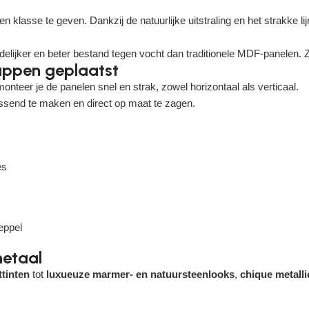
 klasse te geven. Dankzij de natuurlijke uitstraling en het strakke l
endelijker en beter bestand tegen vocht dan traditionele MDF-panelen.
appen geplaatst
teer je de panelen snel en strak, zowel horizontaal als verticaal.
passend te maken en direct op maat te zagen.
es
eppel
metaal
tinten
tot
luxueuze marmer- en natuursteenlooks
,
chique metall