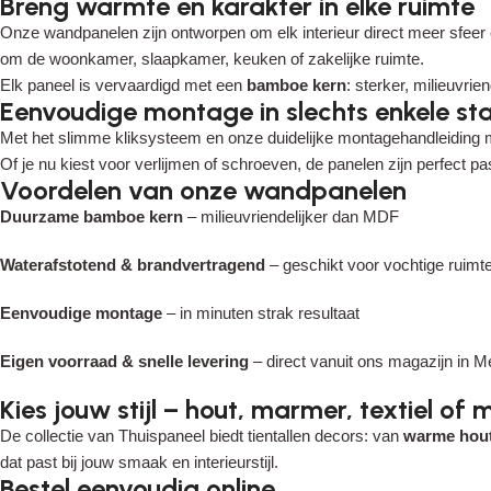
Breng warmte en karakter in elke ruimte
Onze wandpanelen zijn ontworpen om elk interieur direct meer sfeer en
om de woonkamer, slaapkamer, keuken of zakelijke ruimte.
Elk paneel is vervaardigd met een
bamboe kern
: sterker, milieuvri
Eenvoudige montage in slechts enkele st
Read More
Met het slimme kliksysteem en onze duidelijke montagehandleiding mon
Of je nu kiest voor verlijmen of schroeven, de panelen zijn perfect 
Voordelen van onze wandpanelen
Duurzame bamboe kern
– milieuvriendelijker dan MDF
Waterafstotend & brandvertragend
– geschikt voor vochtige ruimt
Eenvoudige montage
– in minuten strak resultaat
Eigen voorraad & snelle levering
– direct vanuit ons magazijn in M
Kies jouw stijl – hout, marmer, textiel of 
De collectie van Thuispaneel biedt tientallen decors: van
warme hout
dat past bij jouw smaak en interieurstijl.
Bestel eenvoudig online