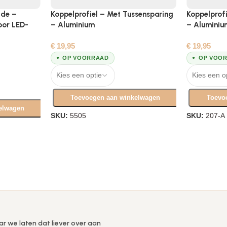
jde –
Koppelprofiel – Met Tussensparing
Koppelprof
oor LED-
– Aluminium
– Aluminiu
€
19,95
€
19,95
OP VOORRAAD
OP VOO
Toevoegen aan winkelwagen
Toevo
elwagen
SKU:
5505
SKU:
207-A
ar we laten dat liever over aan