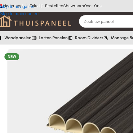
Nederlands
Zakelijk Bestellen
Showroom
Over Ons
Skip to navigation
Skip to main content
Wandpanelen
Latten Panelen
Room Dividers
Montage B
Home
/
Latten panelen
/
LATTEN PANEEL: Walnoot Dark Brown – 
NEW