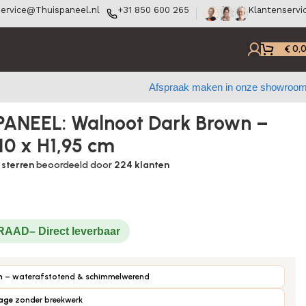
ervice@Thuispaneel.nl
+31 850 600 265
Klantenservi
€
0,
Afspraak maken in onze showroo
PANEEL: Walnoot Dark Brown –
10 x H1,95 cm
 sterren
beoordeeld door
224
klanten
RRAAD
n
– waterafstotend & schimmelwerend
tage
zonder breekwerk