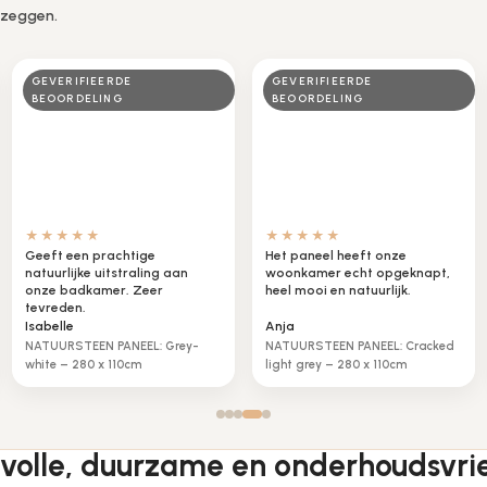
 zeggen.
GEVERIFIEERDE
GEVERIFIEERDE
BEOORDELING
BEOORDELING
★★★★★
★★★★★
Geeft een prachtige
Het paneel heeft onze
natuurlijke uitstraling aan
woonkamer echt opgeknapt,
onze badkamer. Zeer
heel mooi en natuurlijk.
tevreden.
Isabelle
Anja
NATUURSTEEN PANEEL: Grey-
NATUURSTEEN PANEEL: Cracked
white – 280 x 110cm
light grey – 280 x 110cm
lvolle, duurzame en onderhoudsvri