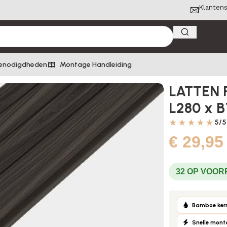
Klantens
enodigdheden
Montage Handleiding
L280 x B10 x H1,95 cm
LATTEN 
L280 x B
★★★★★
5/5
€
29,95
32 OP VOO
Bamboe ker
Snelle mon