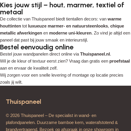
Kies jouw stijl – hout, marmer, textiel of
metaal
De collectie van Thuispaneel biedt tientallen decors: van
warme
houttinten
tot
luxueuze marmer- en natuursteenlooks
,
chique
metallic afwerkingen
en
moderne uni-kleuren
. Zo vind je altijd een
paneel dat past bij jouw smaak en interieurstijl.
Bestel eenvoudig online
Bestel jouw wandpanelen direct online via
Thuispaneel.nl
.
Wil je de kleur of textuur eerst zien? Vraag dan gratis een
proefstaal
aan en ervaar de kwaliteit zelf.
Wij zorgen voor een snelle levering of montage op locatie precies
zoals jij wilt.
Thuispaneel
© 2026 Thuispaneel – De specialist in wand- en
plafondpanelen. Duurzame bamboe kern, waterafstotend &
brandvertragend. Bezoek op afspraak in onze showroom in