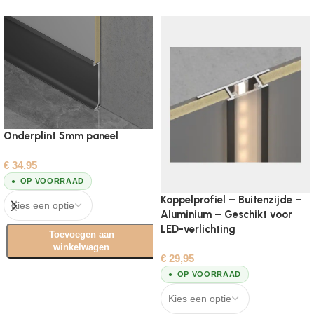
Onderplint 5mm paneel
€
34,95
OP VOORRAAD
Koppelprofiel – Buitenzijde –
Aluminium – Geschikt voor
LED-verlichting
Toevoegen aan
winkelwagen
€
29,95
Opties selecteren
OP VOORRAAD