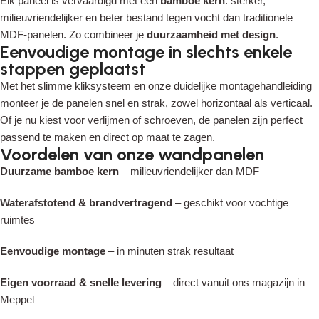
Elk paneel is vervaardigd met een
bamboe kern
: sterker,
milieuvriendelijker en beter bestand tegen vocht dan traditionele
MDF-panelen. Zo combineer je
duurzaamheid met design
.
Eenvoudige montage in slechts enkele
stappen geplaatst
Read More
Met het slimme kliksysteem en onze duidelijke montagehandleiding
monteer je de panelen snel en strak, zowel horizontaal als verticaal.
Of je nu kiest voor verlijmen of schroeven, de panelen zijn perfect
passend te maken en direct op maat te zagen.
Voordelen van onze wandpanelen
Duurzame bamboe kern
– milieuvriendelijker dan MDF
Waterafstotend & brandvertragend
– geschikt voor vochtige
ruimtes
Eenvoudige montage
– in minuten strak resultaat
Eigen voorraad & snelle levering
– direct vanuit ons magazijn in
Meppel