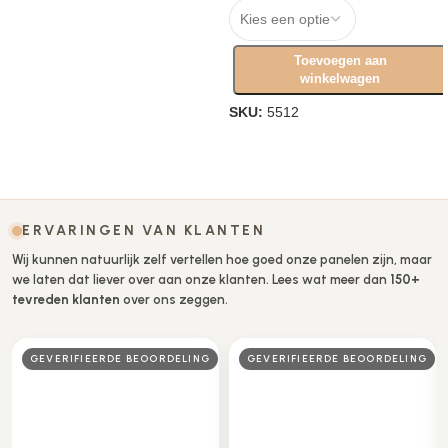
Toevoegen aan
winkelwagen
SKU:
5512
Opties selecteren
ERVARINGEN VAN KLANTEN
Wij kunnen natuurlijk zelf vertellen hoe goed onze panelen zijn, maar
we laten dat liever over aan onze klanten. Lees wat meer dan
150+
tevreden klanten
over ons zeggen.
G
GEVERIFIEERDE BEOORDELING
BEOORDELAAR