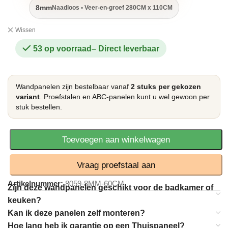
8mm
Naadloos • Veer-en-groef 280CM x 110CM
Wissen
53 op voorraad
Wandpanelen zijn bestelbaar vanaf
2 stuks per gekozen
variant
. Proefstalen en ABC-panelen kunt u wel gewoon per
stuk bestellen.
Toevoegen aan winkelwagen
Vraag proefstaal aan
Artikelnummer:
8059-8MM-60CM
Zijn deze wandpanelen geschikt voor de badkamer of
keuken?
Kan ik deze panelen zelf monteren?
Hoe lang heb ik garantie op een Thuispaneel?