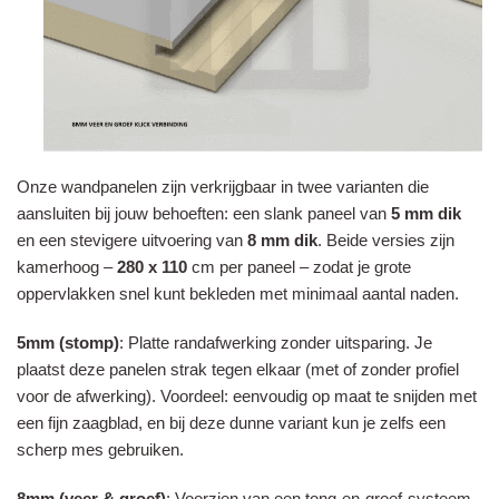
Onze wandpanelen zijn verkrijgbaar in twee varianten die
aansluiten bij jouw behoeften: een slank paneel van
5 mm dik
en een stevigere uitvoering van
8 mm dik
. Beide versies zijn
kamerhoog –
280 x 110
cm per paneel – zodat je grote
oppervlakken snel kunt bekleden met minimaal aantal naden.
5mm
(stomp)
: Platte randafwerking zonder uitsparing. Je
plaatst deze panelen strak tegen elkaar (met of zonder profiel
voor de afwerking). Voordeel: eenvoudig op maat te snijden met
een fijn zaagblad, en bij deze dunne variant kun je zelfs een
scherp mes gebruiken.
8mm
(veer & groef)
: Voorzien van een tong-en-groef-systeem