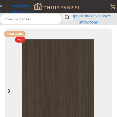
Skip to navigation
Skip to main content
Afspraak maken in onze
showroom?
Home
/
Wandpanelen
/
Houten wandpanelen
AANBIEDING
HOT