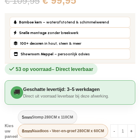
€
99,95
€
109,95
Bamboe kern
– waterafstotend & schimmelwerend
Snelle montage
zonder breekwerk
100+ decoren
in hout, steen & meer
Showroom Meppel
– persoonlijk advies
53 op voorraad
Geschatte levertijd: 3–5 werkdagen
Direct uit voorraad leverbaar bij deze afwerking.
5mm
Stomp 280CM x 110CM
Kies
8mm
Naadloos • Veer-en-groef 280CM x 60CM
uw
paneel