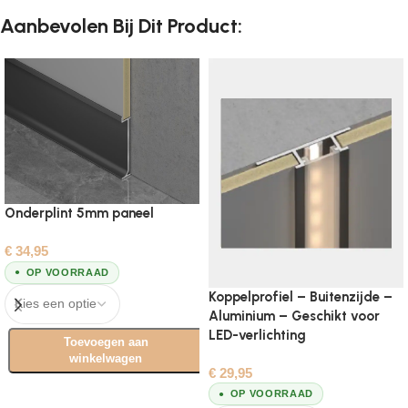
Aanbevolen Bij Dit Product:
Onderplint 5mm paneel
€
34,95
OP VOORRAAD
Koppelprofiel – Buitenzijde –
Aluminium – Geschikt voor
LED-verlichting
Toevoegen aan
winkelwagen
€
29,95
Opties selecteren
OP VOORRAAD