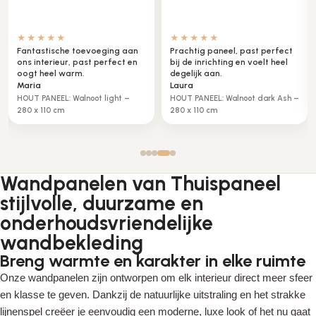
★★★★☆
★★★★★
Zeer tevreden, mooie luxe
Het is net een echte spiegel,
uitstraling in onze zaak.
werkt perfect in onze hal.
Peter
Klaas
METAAL PANEEL messing brons –
Metaal spiegel glans – 280 x
280 x 110cm
110cm
Wandpanelen van Thuispaneel
stijlvolle, duurzame en
onderhoudsvriendelijke
wandbekleding
Breng warmte en karakter in elke ruimte
Onze wandpanelen zijn ontworpen om elk interieur direct meer sfeer
en klasse te geven. Dankzij de natuurlijke uitstraling en het strakke
lijnenspel creëer je eenvoudig een moderne, luxe look of het nu gaat