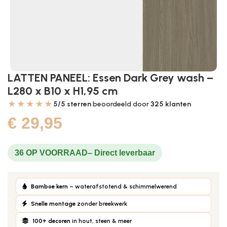
LATTEN PANEEL: Essen Dark Grey wash –
L280 x B10 x H1,95 cm
★★★★★
5/5 sterren
beoordeeld door
325
klanten
€
29,95
36 OP VOORRAAD
Bamboe kern
– waterafstotend & schimmelwerend
Snelle montage
zonder breekwerk
100+ decoren
in hout, steen & meer