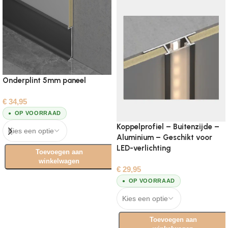
Onderplint 5mm paneel
€
34,95
OP VOORRAAD
Koppelprofiel – Buitenzijde –
Aluminium – Geschikt voor
LED-verlichting
Toevoegen aan
winkelwagen
€
29,95
Opties selecteren
OP VOORRAAD
Toevoegen aan