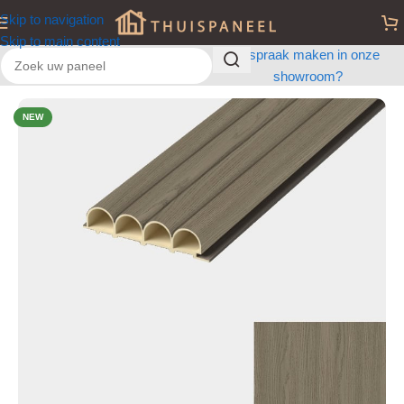
Skip to navigation
Skip to main content
Afspraak maken in onze
showroom?
Home
/
Golvend
NEW