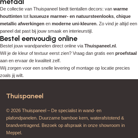
metaal
De collectie van Thuispaneel biedt tientallen decors: van
warme
houttinten
tot
luxueuze marmer- en natuursteenlooks
,
chique
metallic afwerkingen
en
moderne uni-kleuren
. Zo vind je altijd een
paneel dat past bij jouw smaak en interieurstijl.
Bestel eenvoudig online
Bestel jouw wandpanelen direct online via
Thuispaneel.nl
.
Wil je de kleur of textuur eerst zien? Vraag dan gratis een
proefstaal
aan en ervaar de kwaliteit zelf.
Wij zorgen voor een snelle levering of montage op locatie precies
zoals jij wilt.
Thuispaneel
© 2026 Thuispaneel – De specialist in wand- en
plafondpanelen. Duurzame bamboe kern, waterafstotend &
brandvertragend. Bezoek op afspraak in onze showroom in
Meppel.