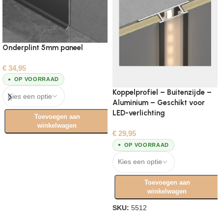
Onderplint 5mm paneel
€
34,95
OP VOORRAAD
Koppelprofiel – Buitenzijde –
Aluminium – Geschikt voor
LED-verlichting
Toevoegen aan
winkelwagen
€
29,95
Opties selecteren
OP VOORRAAD
Toevoegen aan
winkelwagen
SKU:
5512