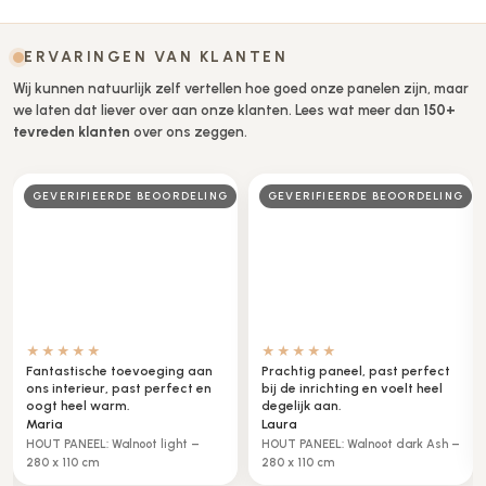
Opties selecteren
ERVARINGEN VAN KLANTEN
Wij kunnen natuurlijk zelf vertellen hoe goed onze panelen zijn, maar
we laten dat liever over aan onze klanten. Lees wat meer dan
150+
tevreden klanten
over ons zeggen.
G
GEVERIFIEERDE BEOORDELING
BEOORDELAAR
★★★★☆
★★★★★
Zeer tevreden, mooie luxe
Het is net een echte spiegel,
uitstraling in onze zaak.
werkt perfect in onze hal.
Peter
Klaas
METAAL PANEEL messing brons –
Metaal spiegel glans – 280 x
280 x 110cm
110cm