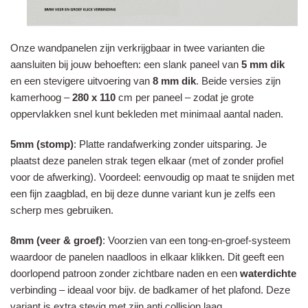
Onze wandpanelen zijn verkrijgbaar in twee varianten die
aansluiten bij jouw behoeften: een slank paneel van
5 mm dik
en een stevigere uitvoering van
8 mm dik
. Beide versies zijn
kamerhoog –
280 x 110
cm per paneel – zodat je grote
oppervlakken snel kunt bekleden met minimaal aantal naden.
5mm
(stomp)
: Platte randafwerking zonder uitsparing. Je
plaatst deze panelen strak tegen elkaar (met of zonder profiel
voor de afwerking). Voordeel: eenvoudig op maat te snijden met
een fijn zaagblad, en bij deze dunne variant kun je zelfs een
scherp mes gebruiken.
8mm
(veer & groef)
: Voorzien van een tong-en-groef-systeem
waardoor de panelen naadloos in elkaar klikken. Dit geeft een
doorlopend patroon zonder zichtbare naden en een
waterdichte
verbinding – ideaal voor bijv. de badkamer of het plafond. Deze
variant is extra stevig met zijn anti collision laag.