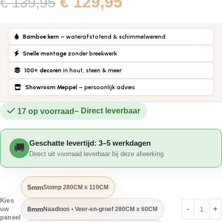
€
129,95
€
139,95
Bamboe kern
– waterafstotend & schimmelwerend
Snelle montage
zonder breekwerk
100+ decoren
in hout, steen & meer
Showroom Meppel
– persoonlijk advies
17 op voorraad
Geschatte levertijd: 3–5 werkdagen
Direct uit voorraad leverbaar bij deze afwerking.
5mm
Stomp 280CM x 110CM
Kies
8mm
Naadloos • Veer-en-groef 280CM x 60CM
uw
paneel