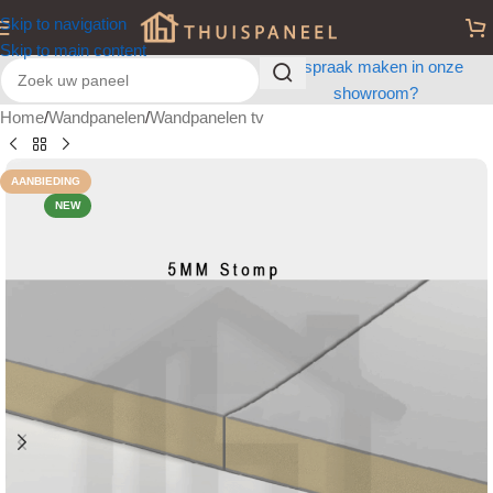
Skip to navigation
Skip to main content
Afspraak maken in onze
showroom?
Home
/
Wandpanelen
/
Wandpanelen tv
AANBIEDING
NEW