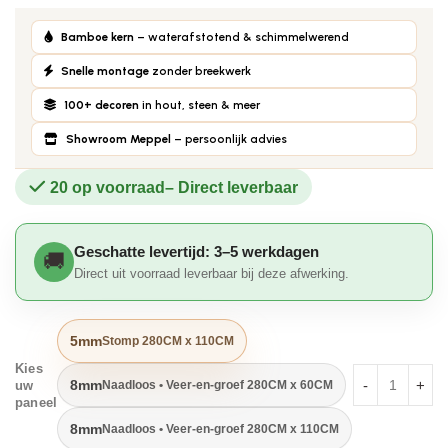
Bamboe kern
– waterafstotend & schimmelwerend
Snelle montage
zonder breekwerk
100+ decoren
in hout, steen & meer
Showroom Meppel
– persoonlijk advies
20 op voorraad
Geschatte levertijd: 3–5 werkdagen
Direct uit voorraad leverbaar bij deze afwerking.
5mm
Stomp 280CM x 110CM
Kies
8mm
Naadloos • Veer-en-groef 280CM x 60CM
uw
paneel
8mm
Naadloos • Veer-en-groef 280CM x 110CM