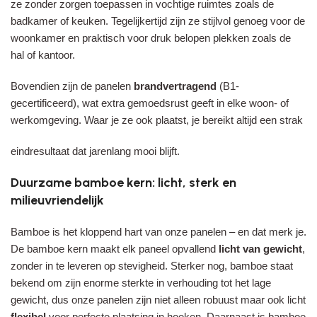
ze zonder zorgen toepassen in vochtige ruimtes zoals de
badkamer of keuken. Tegelijkertijd zijn ze stijlvol genoeg voor de
woonkamer en praktisch voor druk belopen plekken zoals de
hal of kantoor.
Bovendien zijn de panelen
brandvertragend
(B1-
gecertificeerd), wat extra gemoedsrust geeft in elke woon- of
werkomgeving. Waar je ze ook plaatst, je bereikt altijd een strak
eindresultaat dat jarenlang mooi blijft.
Duurzame bamboe kern: licht, sterk en
milieuvriendelijk
Bamboe is het kloppend hart van onze panelen – en dat merk je.
De bamboe kern maakt elk paneel opvallend
licht van gewicht
,
zonder in te leveren op stevigheid. Sterker nog, bamboe staat
bekend om zijn enorme sterkte in verhouding tot het lage
gewicht, dus onze panelen zijn niet alleen robuust maar ook licht
flexibel
voor perfecte plaatsing in hoeken. Daarnaast is bamboe