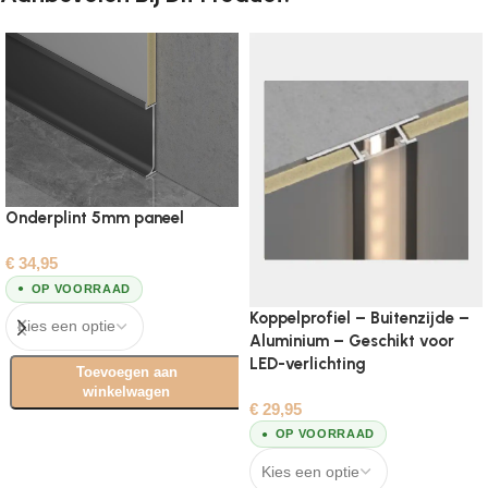
Onderplint 5mm paneel
€
34,95
OP VOORRAAD
Koppelprofiel – Buitenzijde –
Aluminium – Geschikt voor
LED-verlichting
Toevoegen aan
winkelwagen
€
29,95
Opties selecteren
OP VOORRAAD