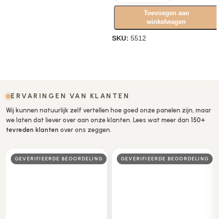
Toevoegen aan
winkelwagen
SKU:
5512
Opties selecteren
ERVARINGEN VAN KLANTEN
Wij kunnen natuurlijk zelf vertellen hoe goed onze panelen zijn, maar
we laten dat liever over aan onze klanten. Lees wat meer dan
150+
tevreden klanten
over ons zeggen.
G
GEVERIFIEERDE BEOORDELING
BEOORDELAAR