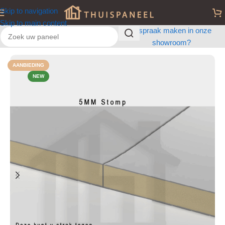
Skip to navigation
Skip to main content
Afspraak maken in onze
showroom?
Home
/
Wandpanelen
/
Natuursteen & Marmeren Panelen
AANBIEDING
NEW