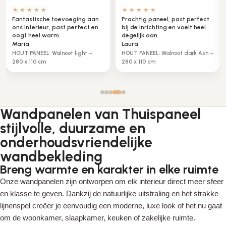
★★★★☆
★★★★★
Zeer tevreden, mooie luxe
Het is net een echte spiegel,
uitstraling in onze zaak.
werkt perfect in onze hal.
Peter
Klaas
METAAL PANEEL messing brons –
Metaal spiegel glans – 280 x
280 x 110cm
110cm
Wandpanelen van Thuispaneel
stijlvolle, duurzame en
onderhoudsvriendelijke
wandbekleding
Breng warmte en karakter in elke ruimte
Onze wandpanelen zijn ontworpen om elk interieur direct meer sfeer
en klasse te geven. Dankzij de natuurlijke uitstraling en het strakke
lijnenspel creëer je eenvoudig een moderne, luxe look of het nu gaat
om de woonkamer, slaapkamer, keuken of zakelijke ruimte.