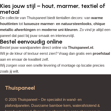
Kies jouw stijl – hout, marmer, textiel of
metaal
De collectie van Thuispaneel biedt tientallen decors: van
warme
houttinten
tot
luxueuze marmer- en natuursteenlooks
,
chique
metallic afwerkingen
en
moderne uni-kleuren
. Zo vind je altijd een
paneel dat past bij jouw smaak en interieurstijl.
Bestel eenvoudig online
Bestel jouw wandpanelen direct online via
Thuispaneel.nl
.
Wil je de kleur of textuur eerst zien? Vraag dan gratis een
proefstaal
aan en ervaar de kwaliteit zelf.
Wij zorgen voor een snelle levering of montage op locatie precies
zoals jij wilt.
Thuispaneel
© 2026 Thuispaneel – De specialist in wand- en
plafondpanelen. Duurzame bamboe kern, waterafstotend &