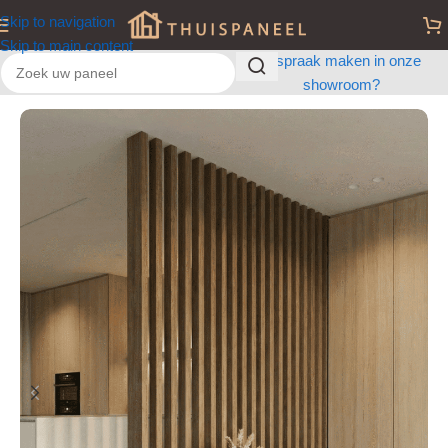
Skip to navigation
Skip to main content
Afspraak maken in onze
showroom?
Home
/
Room Dividers