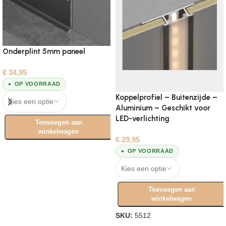
Onderplint 5mm paneel
€
34,95
OP VOORRAAD
Koppelprofiel – Buitenzijde –
Aluminium – Geschikt voor
LED-verlichting
Toevoegen aan
winkelwagen
€
29,95
Opties selecteren
OP VOORRAAD
Toevoegen aan
winkelwagen
SKU:
5512