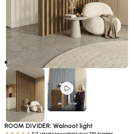
ROOM DIVIDER: Walnoot light
★★★★★
5/5 sterren
beoordeeld door
296
klanten