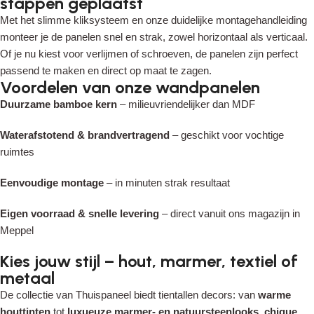
stappen geplaatst
Read More
Met het slimme kliksysteem en onze duidelijke montagehandleiding
monteer je de panelen snel en strak, zowel horizontaal als verticaal.
Of je nu kiest voor verlijmen of schroeven, de panelen zijn perfect
passend te maken en direct op maat te zagen.
Voordelen van onze wandpanelen
Duurzame bamboe kern
– milieuvriendelijker dan MDF
Waterafstotend & brandvertragend
– geschikt voor vochtige
ruimtes
Eenvoudige montage
– in minuten strak resultaat
Eigen voorraad & snelle levering
– direct vanuit ons magazijn in
Meppel
Kies jouw stijl – hout, marmer, textiel of
metaal
De collectie van Thuispaneel biedt tientallen decors: van
warme
houttinten
tot
luxueuze marmer- en natuursteenlooks
,
chique