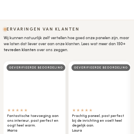
Opties selecteren
ERVARINGEN VAN KLANTEN
Wij kunnen natuurlijk zelf vertellen hoe goed onze panelen zijn, maar
we laten dat liever over aan onze klanten. Lees wat meer dan
150+
tevreden klanten
over ons zeggen.
GEVERIFIEERDE BEOORDELING
GEVERIFIEERDE BEOORDELING
★★★★★
★★★★★
Fantastische toevoeging aan
Prachtig paneel, past perfect
ons interieur, past perfect en
bij de inrichting en voelt heel
oogt heel warm.
degelijk aan.
Maria
Laura