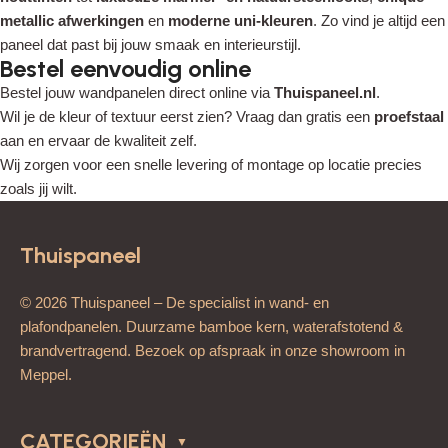
metallic afwerkingen
en
moderne uni-kleuren
. Zo vind je altijd een
paneel dat past bij jouw smaak en interieurstijl.
Bestel eenvoudig online
Bestel jouw wandpanelen direct online via
Thuispaneel.nl
.
Wil je de kleur of textuur eerst zien? Vraag dan gratis een
proefstaal
aan en ervaar de kwaliteit zelf.
Wij zorgen voor een snelle levering of montage op locatie precies
zoals jij wilt.
Thuispaneel
© 2026 Thuispaneel – De specialist in wand- en
plafondpanelen. Duurzame bamboe kern, waterafstotend &
brandvertragend. Bezoek op afspraak in onze showroom in
Meppel.
CATEGORIEËN