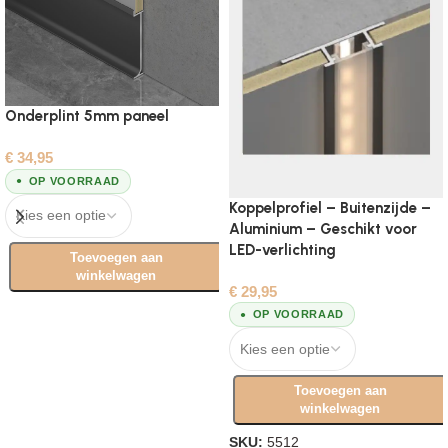
Onderplint 5mm paneel
€
34,95
OP VOORRAAD
Koppelprofiel – Buitenzijde –
Aluminium – Geschikt voor
LED-verlichting
Toevoegen aan
winkelwagen
€
29,95
Opties selecteren
OP VOORRAAD
Toevoegen aan
winkelwagen
SKU:
5512