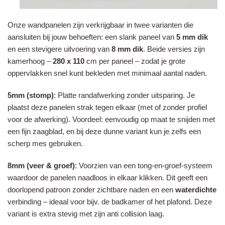
Onze wandpanelen zijn verkrijgbaar in twee varianten die
aansluiten bij jouw behoeften: een slank paneel van
5 mm dik
en een stevigere uitvoering van
8 mm dik
. Beide versies zijn
kamerhoog –
280 x 110
cm per paneel – zodat je grote
oppervlakken snel kunt bekleden met minimaal aantal naden.
5mm
(stomp)
: Platte randafwerking zonder uitsparing. Je
plaatst deze panelen strak tegen elkaar (met of zonder profiel
voor de afwerking). Voordeel: eenvoudig op maat te snijden met
een fijn zaagblad, en bij deze dunne variant kun je zelfs een
scherp mes gebruiken.
8mm
(veer & groef)
: Voorzien van een tong-en-groef-systeem
waardoor de panelen naadloos in elkaar klikken. Dit geeft een
doorlopend patroon zonder zichtbare naden en een
waterdichte
verbinding – ideaal voor bijv. de badkamer of het plafond. Deze
variant is extra stevig met zijn anti collision laag.