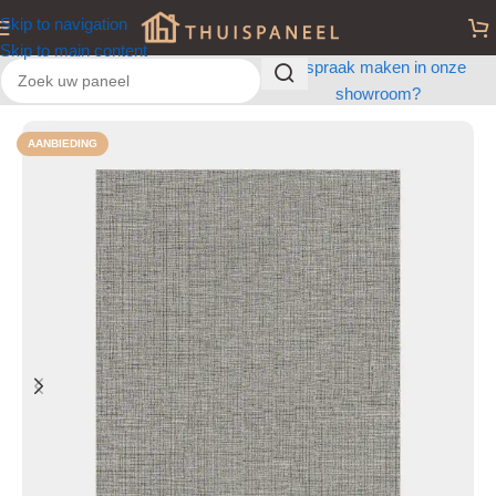
Skip to navigation
Skip to main content
Afspraak maken in onze
showroom?
Home
/
Wandpanelen
/
Badkamer Wandpanelen
AANBIEDING