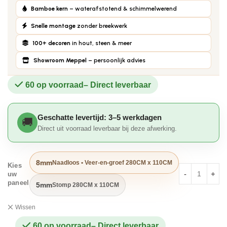
Bamboe kern
– waterafstotend & schimmelwerend
Snelle montage
zonder breekwerk
100+ decoren
in hout, steen & meer
Showroom Meppel
– persoonlijk advies
60 op voorraad
Geschatte levertijd: 3–5 werkdagen
Direct uit voorraad leverbaar bij deze afwerking.
8mm
Naadloos • Veer-en-groef 280CM x 110CM
Kies
uw
paneel
5mm
Stomp 280CM x 110CM
Wissen
60 op voorraad