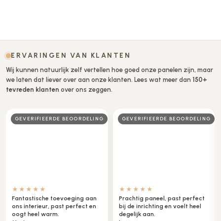
Opties selecteren
ERVARINGEN VAN KLANTEN
Wij kunnen natuurlijk zelf vertellen hoe goed onze panelen zijn, maar
we laten dat liever over aan onze klanten. Lees wat meer dan
150+
tevreden klanten
over ons zeggen.
G
GEVERIFIEERDE BEOORDELING
BEOORDELAAR
★★★★☆
★★★★★
Zeer tevreden, mooie luxe
Het is net een echte spiegel,
uitstraling in onze zaak.
werkt perfect in onze hal.
Peter
Klaas