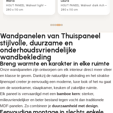
METAAL PANEEL messing brons –
Metaal spiegel glans – 280 x
280 x 110cm
110cm
Wandpanelen van Thuispaneel
stijlvolle, duurzame en
onderhoudsvriendelijke
wandbekleding
Breng warmte en karakter in elke ruimte
Onze wandpanelen zijn ontworpen om elk interieur direct meer sfeer
en klasse te geven. Dankzij de natuurlijke uitstraling en het strakke
lijnenspel creëer je eenvoudig een moderne, luxe look of het nu gaat
om de woonkamer, slaapkamer, keuken of zakelijke ruimte.
Elk paneel is vervaardigd met een
bamboe kern
: sterker,
milieuvriendelijker en beter bestand tegen vocht dan traditionele
MDF-panelen. Zo combineer je
duurzaamheid met design
.
Eenvoudige montage in slechts enkele