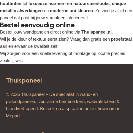
houttinten
tot
luxueuze marmer- en natuursteenlooks
,
chique
metallic afwerkingen
en
moderne uni-kleuren
. Zo vind je altijd een
paneel dat past bij jouw smaak en interieurstijl.
Bestel eenvoudig online
Bestel jouw wandpanelen direct online via
Thuispaneel.nl
.
Wil je de kleur of textuur eerst zien? Vraag dan gratis een
proefstaal
aan en ervaar de kwaliteit zelf.
Wij zorgen voor een snelle levering of montage op locatie precies
zoals jij wilt.
Thuispaneel
© 2026 Thuispaneel – De specialist in wand- en
plafondpanelen. Duurzame bamboe kern, waterafstotend &
brandvertragend. Bezoek op afspraak in onze showroom in
Meppel.