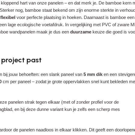
 kloppend hart van onze panelen – en dat merk je. De bamboe kern 
 Sterker nog, bamboe staat bekend om zijn enorme sterkte in verhoudin
t
flexibel
voor perfecte plaatsing in hoeken. Daarnaast is bamboe ee
een lage ecologische voetafdruk. In vergelijking met PVC of zware M
mboe wandpanelen maak je dus een
duurzame
keuze die goed is voor
 project past
en bij jouw behoeften: een slank paneel van
5 mm dik
en een steviger
0
cm per paneel – zodat je grote oppervlakken snel kunt bekleden me
deze panelen strak tegen elkaar (met of zonder profiel voor de
agblad, en bij deze dunne variant kun je zelfs een scherp mes
rdoor de panelen naadloos in elkaar klikken. Dit geeft een doorlopen