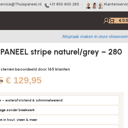
ervice@Thuispaneel.nl
+31 850 600 265
Klantenservi
€
0,
Afspraak maken in onze showroo
PANEEL stripe naturel/grey – 280
 sterren
beoordeeld door
165
klanten
5
€
129,95
n
– waterafstotend & schimmelwerend
tage
zonder breekwerk
en
in hout, steen & meer