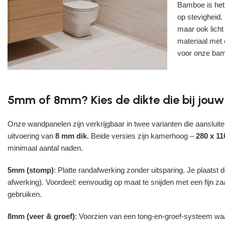
Bamboe is het
op stevigheid.
maar ook lich
materiaal met 
voor onze ba
5mm of 8mm? Kies de dikte die bij jouw
Onze wandpanelen zijn verkrijgbaar in twee varianten die aansluit
uitvoering van
8 mm dik
. Beide versies zijn kamerhoog –
280 x 11
minimaal aantal naden.
5mm
(stomp)
: Platte randafwerking zonder uitsparing. Je plaatst 
afwerking). Voordeel: eenvoudig op maat te snijden met een fijn za
gebruiken.
8mm
(veer & groef)
: Voorzien van een tong-en-groef-systeem waa