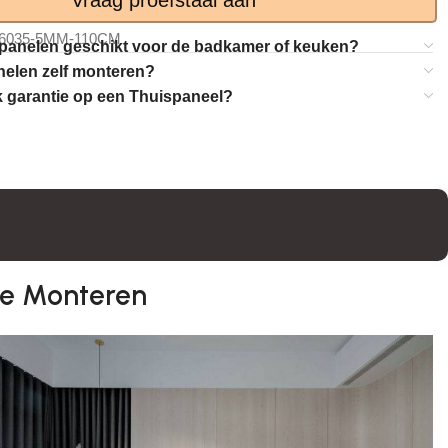
6035-5MM-110CM
panelen geschikt voor de badkamer of keuken?
nelen zelf monteren?
k garantie op een Thuispaneel?
te Monteren