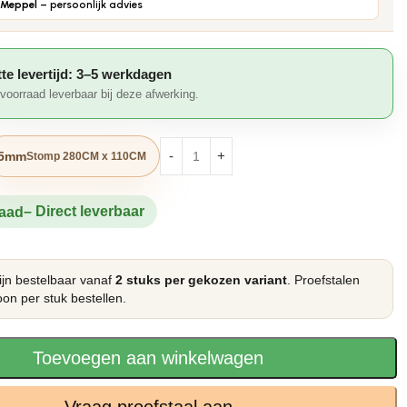
Meppel
– persoonlijk advies
te levertijd: 3–5 werkdagen
t voorraad leverbaar bij deze afwerking.
5mm
Stomp 280CM x 110CM
raad
jn bestelbaar vanaf
2 stuks per gekozen variant
. Proefstalen
on per stuk bestellen.
Toevoegen aan winkelwagen
Vraag proefstaal aan