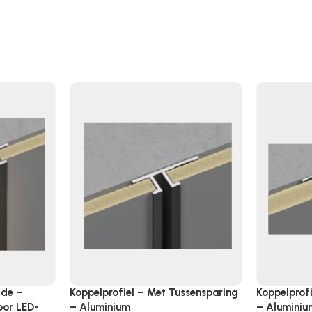
jde –
Koppelprofiel – Met Tussensparing
Koppelprof
oor LED-
– Aluminium
– Aluminiu