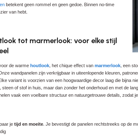
ven
betekent geen rommel en geen gedoe. Binnen no-time
zier van hebt.
look tot marmerlook: voor elke stijl
eel
 voor de warme
houtlook
, het chique effect van
marmerlook
, een st
Onze wandpanelen zijn verkrijgbaar in uiteenlopende kleuren, patronen 
lke variant is voorzien van een hoogwaardige decor laag die bijna nie
ut, steen of stof in huis, maar dan zonder het onderhoud en met de 
len vaak een voelbare structuur en natuurgetrouwe details, zodat je m
paar je
tijd en moeite
. Je bevestigt de panelen rechtstreeks op de m
dig