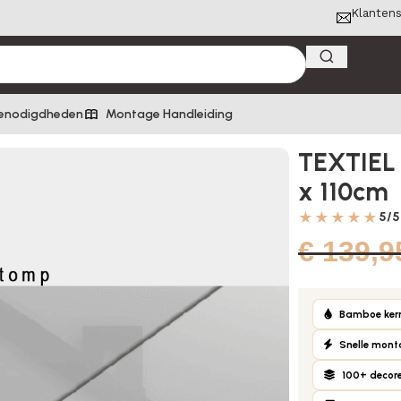
Klantens
enodigdheden
Montage Handleiding
e naturel/grey – 280 x 110cm
TEXTIEL 
x 110cm
★★★★★
5/5
€
139,9
Bamboe ker
Snelle mon
100+ decor