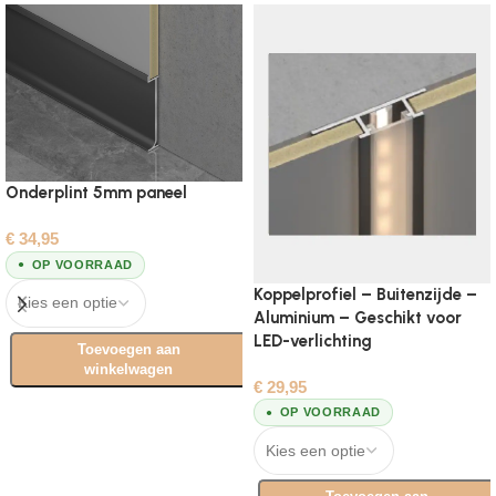
Onderplint 5mm paneel
€
34,95
OP VOORRAAD
Koppelprofiel – Buitenzijde –
Aluminium – Geschikt voor
LED-verlichting
Toevoegen aan
winkelwagen
€
29,95
Opties selecteren
OP VOORRAAD