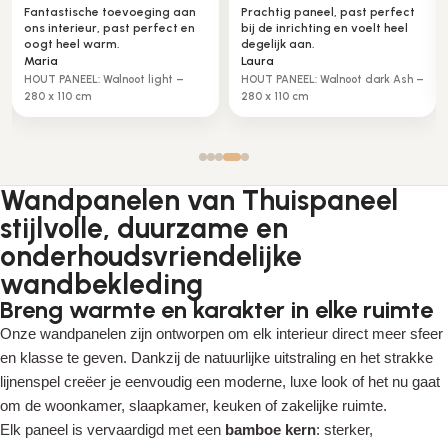
ast perfect
Zeer tevreden, mooie luxe
Het is net een echte spi
 voelt heel
uitstraling in onze zaak.
werkt perfect in onze h
Peter
Klaas
METAAL PANEEL messing brons –
Metaal spiegel glans – 2
ot dark Ash –
280 x 110cm
110cm
Wandpanelen van Thuispaneel
stijlvolle, duurzame en
onderhoudsvriendelijke
wandbekleding
Breng warmte en karakter in elke ruimte
Onze wandpanelen zijn ontworpen om elk interieur direct meer sfeer
en klasse te geven. Dankzij de natuurlijke uitstraling en het strakke
lijnenspel creëer je eenvoudig een moderne, luxe look of het nu gaat
om de woonkamer, slaapkamer, keuken of zakelijke ruimte.
Elk paneel is vervaardigd met een
bamboe kern
: sterker,