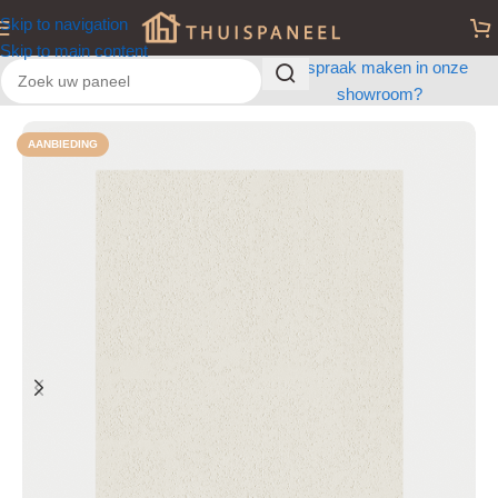
Skip to navigation
Skip to main content
Afspraak maken in onze
showroom?
Home
/
Wandpanelen
/
Woonkamer Wandpanelen
AANBIEDING