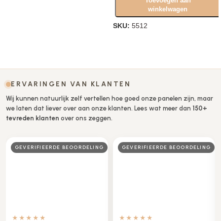
Toevoegen aan
winkelwagen
SKU:
5512
Opties selecteren
ERVARINGEN VAN KLANTEN
Wij kunnen natuurlijk zelf vertellen hoe goed onze panelen zijn, maar
we laten dat liever over aan onze klanten. Lees wat meer dan
150+
tevreden klanten
over ons zeggen.
BEOORDELING
GEVERIFIEERDE BEOORDELING
BEOORDELAAR
★★★★☆
★★★★★