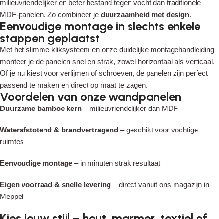
milieuvriendelijker en beter bestand tegen vocht dan traditionele
MDF-panelen. Zo combineer je
duurzaamheid met design
.
Eenvoudige montage in slechts enkele
stappen geplaatst
Read More
Met het slimme kliksysteem en onze duidelijke montagehandleiding
monteer je de panelen snel en strak, zowel horizontaal als verticaal.
Of je nu kiest voor verlijmen of schroeven, de panelen zijn perfect
passend te maken en direct op maat te zagen.
Voordelen van onze wandpanelen
Duurzame bamboe kern
– milieuvriendelijker dan MDF
Waterafstotend & brandvertragend
– geschikt voor vochtige
ruimtes
Eenvoudige montage
– in minuten strak resultaat
Eigen voorraad & snelle levering
– direct vanuit ons magazijn in
Meppel
Kies jouw stijl – hout, marmer, textiel of