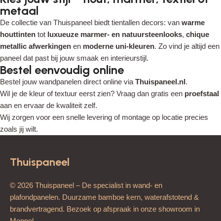
metaal
De collectie van Thuispaneel biedt tientallen decors: van
warme
houttinten
tot
luxueuze marmer- en natuursteenlooks
,
chique
metallic afwerkingen
en
moderne uni-kleuren
. Zo vind je altijd een
paneel dat past bij jouw smaak en interieurstijl.
Bestel eenvoudig online
Bestel jouw wandpanelen direct online via
Thuispaneel.nl
.
Wil je de kleur of textuur eerst zien? Vraag dan gratis een
proefstaal
aan en ervaar de kwaliteit zelf.
Wij zorgen voor een snelle levering of montage op locatie precies
zoals jij wilt.
Thuispaneel
© 2026 Thuispaneel – De specialist in wand- en
plafondpanelen. Duurzame bamboe kern, waterafstotend &
brandvertragend. Bezoek op afspraak in onze showroom in
Meppel.