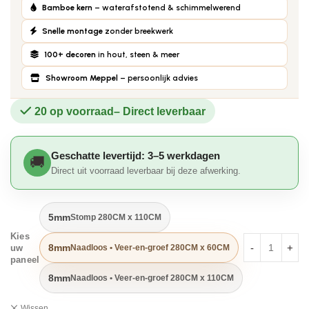
Bamboe kern
– waterafstotend & schimmelwerend
Snelle montage
zonder breekwerk
100+ decoren
in hout, steen & meer
Showroom Meppel
– persoonlijk advies
20 op voorraad
Geschatte levertijd: 3–5 werkdagen
Direct uit voorraad leverbaar bij deze afwerking.
5mm
Stomp 280CM x 110CM
Kies
8mm
Naadloos • Veer-en-groef 280CM x 60CM
uw
paneel
8mm
Naadloos • Veer-en-groef 280CM x 110CM
Wissen