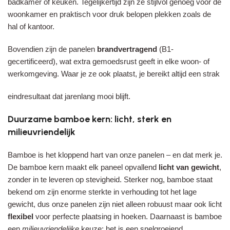
badkamer of keuken. Tegelijkertijd zijn ze stijlvol genoeg voor de
woonkamer en praktisch voor druk belopen plekken zoals de
hal of kantoor.
Bovendien zijn de panelen
brandvertragend
(B1-
gecertificeerd), wat extra gemoedsrust geeft in elke woon- of
werkomgeving. Waar je ze ook plaatst, je bereikt altijd een strak
eindresultaat dat jarenlang mooi blijft.
Duurzame bamboe kern: licht, sterk en
milieuvriendelijk
Bamboe is het kloppend hart van onze panelen – en dat merk je.
De bamboe kern maakt elk paneel opvallend
licht van gewicht
,
zonder in te leveren op stevigheid. Sterker nog, bamboe staat
bekend om zijn enorme sterkte in verhouding tot het lage
gewicht, dus onze panelen zijn niet alleen robuust maar ook licht
flexibel
voor perfecte plaatsing in hoeken. Daarnaast is bamboe
een
milieuvriendelijke
keuze: het is een snelgroeiend,